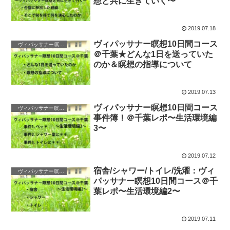
想と共に生きていく〜
2019.07.18
ヴィパッサナー瞑想10日間コース
ヴィパッサナー瞑想法
＠千葉★どんな1日を送っていた
のか＆瞑想の指導について
2019.07.13
ヴィパッサナー瞑想10日間コース
ヴィパッサナー瞑想法
事件簿！＠千葉レポ〜生活環境編
3〜
2019.07.12
宿舎/シャワー/トイレ/洗濯：ヴィ
ヴィパッサナー瞑想法
パッサナー瞑想10日間コース＠千
葉レポ〜生活環境編2〜
2019.07.11