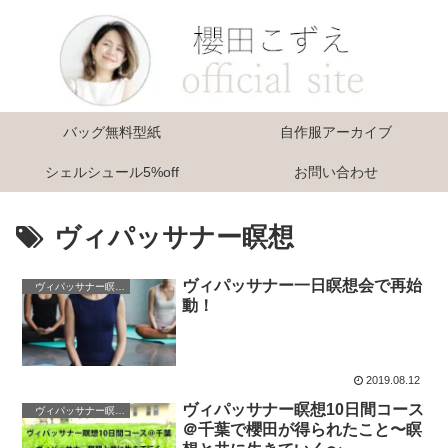
バッグ無料型紙
自作服アーカイブ
シェルシュール5%off
お問い合わせ
ヴィパッサナー瞑想
ヴィパッサナー一日瞑想会で再始
ヴィパッサナー瞑想法
動！
2019.08.12
ヴィパッサナー瞑想10日間コース
ヴィパッサナー瞑想法
＠千葉で櫻田が得られたこと〜瞑