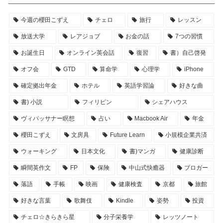
今週の櫻田こずえ
チェロ
旅行
レッスン
放送大学
レアジョブ
お金の話
7つの習慣
お誕生日
オンライン英会話
復習
書）自己啓発
オフ会
GTD
算命学
心理学
iPhone
確定拠出年金
ホテル
英語学習論
好きな曲
書) 小説
フィリピン
シェアハウス
ヴィパッサナー瞑想
占い
Macbook Air
年金
櫻田こずえ
文房具
Future Learn
小規模企業共済
ウォーキング
日本文化
書)マンガ
健康診断
瞬間英作文
FP
保険
中山式快癒器
ブロガー
落語
手帳
映画
健康検査
京都
旅館
好きな言葉
歌舞伎
Kindle
姿勢
投資
チェロ☆きらきら星
分子栄養学
レッツノート