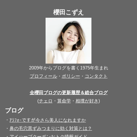
櫻田こずえ
2009年からブログを書く1975年生まれ
プロフィール
・
ポリシー
・
コンタクト
全櫻田ブログの更新履歴＆総合ブログ
(
チェロ
・
算命学
・
相撲が好き
)
ブログ
・
ｱﾗﾌｫｰですが今さら美人になれますか
・
鼻の毛穴黒ずみつまりに効く対策とは？
・
アイハーブクーポンおトク情報ガイド