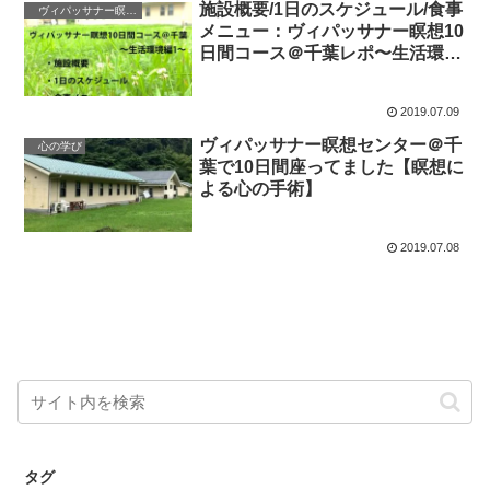
施設概要/1日のスケジュール/食事
ヴィパッサナー瞑想法
メニュー：ヴィパッサナー瞑想10
日間コース＠千葉レポ〜生活環境
編1〜
2019.07.09
ヴィパッサナー瞑想センター＠千
心の学び
葉で10日間座ってました【瞑想に
よる心の手術】
2019.07.08
タグ