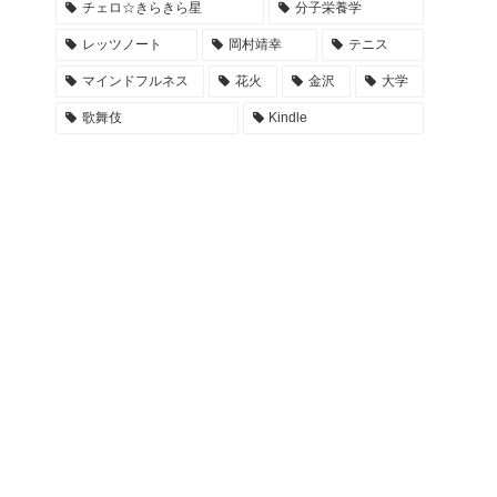
チェロ☆きらきら星
分子栄養学
レッツノート
岡村靖幸
テニス
マインドフルネス
花火
金沢
大学
歌舞伎
Kindle