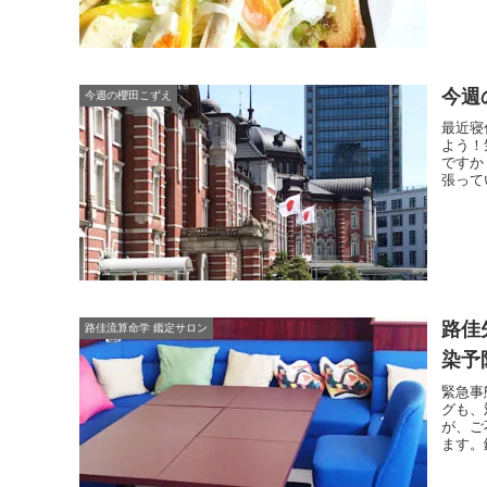
今週の
今週の櫻田こずえ
最近寝
よう！
ですか
張って
路佳
路佳流算命学 鑑定サロン
染予
緊急事
グも、
が、ご
ます。