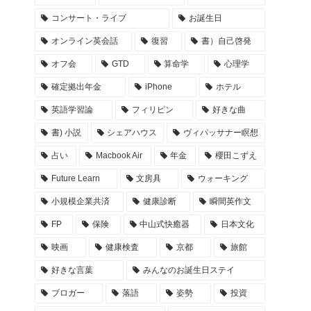
コンサート・ライブ
お誕生日
オンライン英会話
復習
書）自己啓発
オフ会
GTD
算命学
心理学
確定拠出年金
iPhone
ホテル
英語学習論
フィリピン
好きな曲
書) 小説
シェアハウス
ヴィパッサナー瞑想
占い
Macbook Air
年金
櫻田こずえ
Future Learn
文房具
ウォーキング
小規模企業共済
健康診断
瞬間英作文
FP
保険
中山式快癒器
日本文化
映画
健康検査
京都
旅館
好きな言葉
みんなのお誕生日ステイ
ブロガー
落語
姿勢
投資