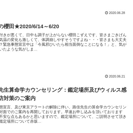
2020.06.28
櫻田★2020/6/14～6/20
付きが悪くて、日中も調子が上がらない櫻田こずえです、皆さまごきげん
気温の変化も激しくて、体調崩しやすそうですよね・・・皆さまも大丈夫
？緊急事態宣言中は「今風邪ひいたら相当面倒なことになる！」と、気が
いたような気がしま...
2020.06.21
先生算命学カウンセリング：鑑定場所及びウィルス感
防対策のご案内
態宣言、及び東京アラートの解除に伴い、路佳先生の算命学カウンセリン
対面でのご案内を再開しております。早速お申し込みを頂いております
不安な点もあるかと思いますので、鑑定場所について、ご説明させて頂き
鑑定場所について赤坂...