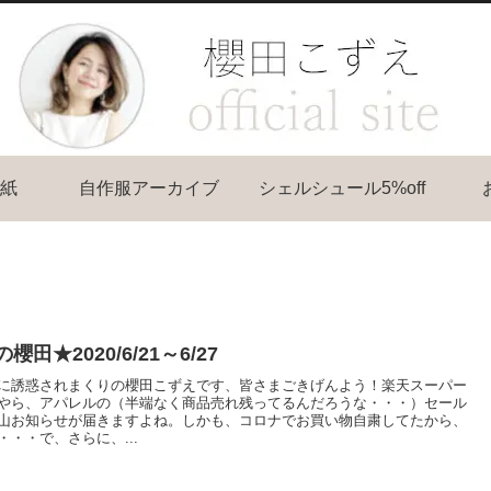
紙
自作服アーカイブ
シェルシュール5%off
櫻田★2020/6/21～6/27
に誘惑されまくりの櫻田こずえです、皆さまごきげんよう！楽天スーパー
やら、アパレルの（半端なく商品売れ残ってるんだろうな・・・）セール
山お知らせが届きますよね。しかも、コロナでお買い物自粛してたから、
・・・で、さらに、...