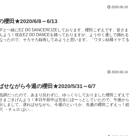
2020.06.20
櫻田★2020/6/8～6/13
RFと一緒にEZ DO DANCERCIZEしております、櫻田こずえです、皆さま
んよう！現在EZ DO DANCEを踊っておりますが、ようやく通しで踊れる
なったので、そろそろ録画してみようと思います。「ワタシ結構イケてる
2020.06.14
せながら今週の櫻田★2020/5/31～6/7
低調だったので、あまり抗わずに、ゆっくりしておりました櫻田こずえで
さまごきげんよう！本日午前中は完全にぼーっとしていたので、午後から
出しまして、遅ればせながら、今週のというか、先週の櫻田こずえっ！総
 ・チェロ はい...