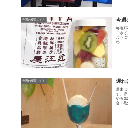
今週の
今週の櫻田こずえ
毎晩T
ごきげ
ように
わ...
遅れば
今週の櫻田こずえ
週末は
す、皆
やる気
合・毛穴