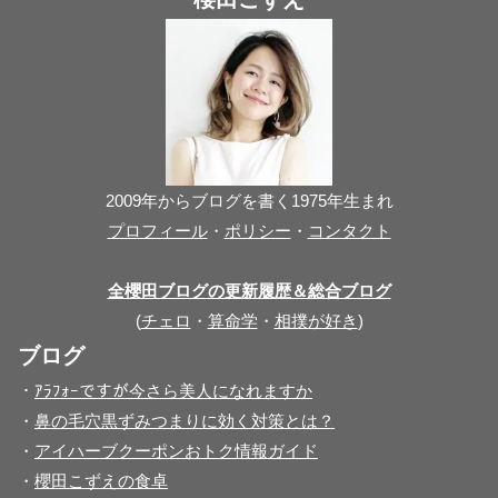
2009年からブログを書く1975年生まれ
プロフィール
・
ポリシー
・
コンタクト
全櫻田ブログの更新履歴＆総合ブログ
(
チェロ
・
算命学
・
相撲が好き
)
ブログ
・
ｱﾗﾌｫｰですが今さら美人になれますか
・
鼻の毛穴黒ずみつまりに効く対策とは？
・
アイハーブクーポンおトク情報ガイド
・
櫻田こずえの食卓