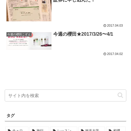
2017.04.03
今週の櫻田★2017/3/26〜4/1
今週の櫻田こずえ
2017.04.02
タグ
チェロ
旅行
レッスン
放送大学
相撲