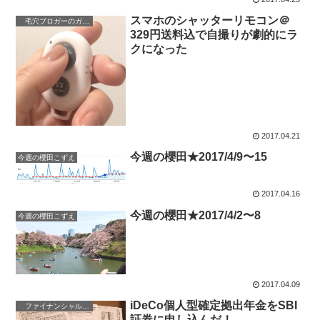
スマホのシャッターリモコン＠
毛穴ブロガーのガジェット日記
329円送料込で自撮りが劇的にラ
クになった
2017.04.21
今週の櫻田★2017/4/9〜15
今週の櫻田こずえ
2017.04.16
今週の櫻田★2017/4/2〜8
今週の櫻田こずえ
2017.04.09
iDeCo個人型確定拠出年金をSBI
ファイナンシャルプラン
証券に申し込んだ！