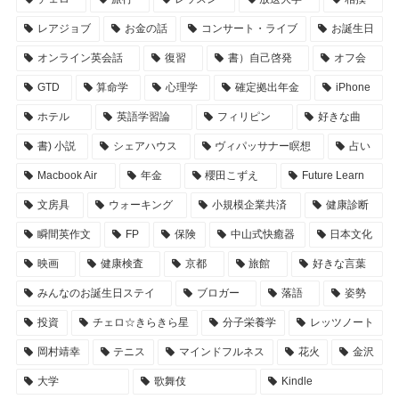
レアジョブ
お金の話
コンサート・ライブ
お誕生日
オンライン英会話
復習
書）自己啓発
オフ会
GTD
算命学
心理学
確定拠出年金
iPhone
ホテル
英語学習論
フィリピン
好きな曲
書) 小説
シェアハウス
ヴィパッサナー瞑想
占い
Macbook Air
年金
櫻田こずえ
Future Learn
文房具
ウォーキング
小規模企業共済
健康診断
瞬間英作文
FP
保険
中山式快癒器
日本文化
映画
健康検査
京都
旅館
好きな言葉
みんなのお誕生日ステイ
ブロガー
落語
姿勢
投資
チェロ☆きらきら星
分子栄養学
レッツノート
岡村靖幸
テニス
マインドフルネス
花火
金沢
大学
歌舞伎
Kindle