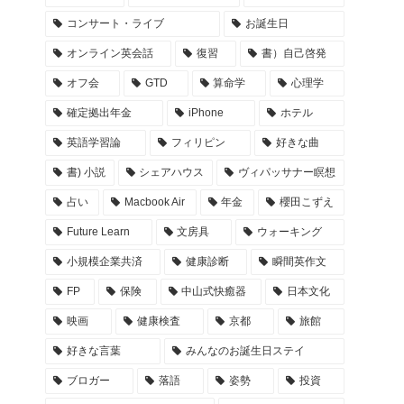
コンサート・ライブ
お誕生日
オンライン英会話
復習
書）自己啓発
オフ会
GTD
算命学
心理学
確定拠出年金
iPhone
ホテル
英語学習論
フィリピン
好きな曲
書) 小説
シェアハウス
ヴィパッサナー瞑想
占い
Macbook Air
年金
櫻田こずえ
Future Learn
文房具
ウォーキング
小規模企業共済
健康診断
瞬間英作文
FP
保険
中山式快癒器
日本文化
映画
健康検査
京都
旅館
好きな言葉
みんなのお誕生日ステイ
ブロガー
落語
姿勢
投資