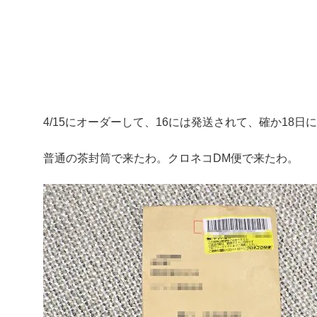
4/15にオーダーして、16には発送されて、確か18
普通の茶封筒で来たわ。クロネコDM便で来たわ。