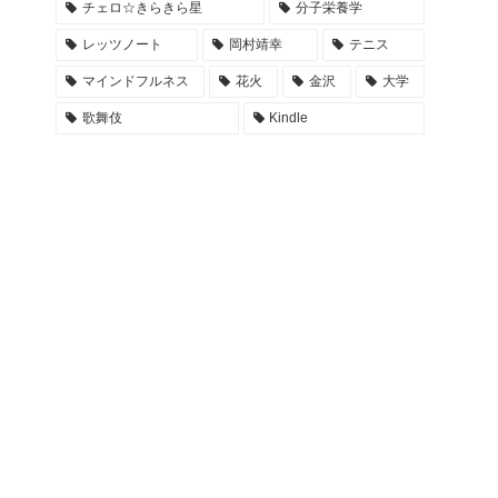
チェロ☆きらきら星
分子栄養学
レッツノート
岡村靖幸
テニス
マインドフルネス
花火
金沢
大学
歌舞伎
Kindle