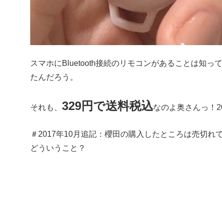
スマホにBluetooth接続のリモコンがあることは
たんだろう。
329円で送料税込
それも、
なのよ奥さんっ！20
＃2017年10月追記：櫻田の購入したところは売切れ
どういうこと？