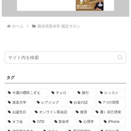
ホーム
路佳流算命学 鑑定サロン
タグ
今週の櫻田こずえ
チェロ
旅行
レッスン
放送大学
レアジョブ
お金の話
7つの習慣
お誕生日
オンライン英会話
復習
書）自己啓発
オフ会
GTD
算命学
心理学
iPhone