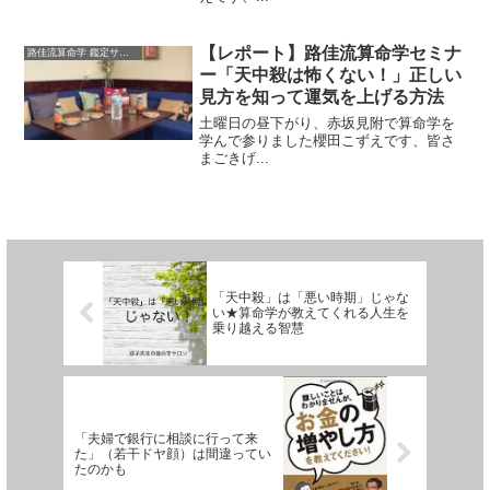
【レポート】路佳流算命学セミナ
路佳流算命学 鑑定サロン
ー「天中殺は怖くない！」正しい
見方を知って運気を上げる方法
土曜日の昼下がり、赤坂見附で算命学を
学んで参りました櫻田こずえです、皆さ
まごきげ...
「天中殺」は「悪い時期」じゃな
い★算命学が教えてくれる人生を
乗り越える智慧
「夫婦で銀行に相談に行って来
た」（若干ドヤ顔）は間違ってい
たのかも