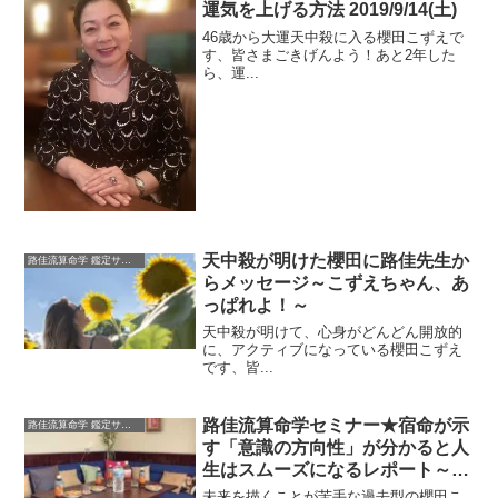
運気を上げる方法 2019/9/14(土)
46歳から大運天中殺に入る櫻田こずえで
す、皆さまごきげんよう！あと2年した
ら、運...
天中殺が明けた櫻田に路佳先生か
路佳流算命学 鑑定サロン
らメッセージ～こずえちゃん、あ
っぱれよ！～
天中殺が明けて、心身がどんどん開放的
に、アクティブになっている櫻田こずえ
です、皆...
路佳流算命学セミナー★宿命が示
路佳流算命学 鑑定サロン
す「意識の方向性」が分かると人
生はスムーズになるレポート～感
想を頂きました～
未来を描くことが苦手な過去型の櫻田こ