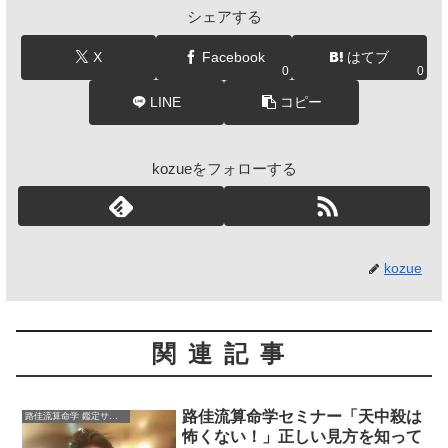
シェアする
X
Facebook
はてブ
0
0
LINE
コピー
kozueをフォローする
kozue
関連記事
路佳流算命学セミナー「天中殺は
路佳流算命学 鑑定サロン
怖くない！」正しい見方を知って