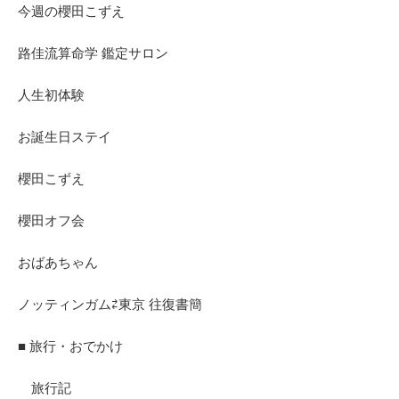
今週の櫻田こずえ
路佳流算命学 鑑定サロン
人生初体験
お誕生日ステイ
櫻田こずえ
櫻田オフ会
おばあちゃん
ノッティンガム⇄東京 往復書簡
■ 旅行・おでかけ
旅行記