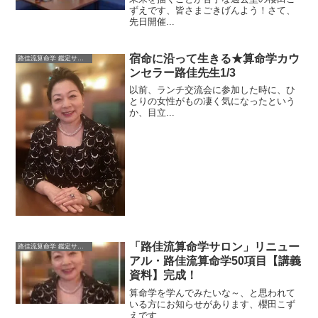
ずえです、皆さまごきげんよう！さて、
先日開催...
宿命に沿って生きる★算命学カウ
路佳流算命学 鑑定サロン
ンセラー路佳先生1/3
以前、ランチ交流会に参加した時に、ひ
とりの女性がもの凄く気になったという
か、目立...
「路佳流算命学サロン」リニュー
路佳流算命学 鑑定サロン
アル・路佳流算命学50項目【講義
資料】完成！
算命学を学んでみたいな～、と思われて
いる方にお知らせがあります、櫻田こず
えです、...