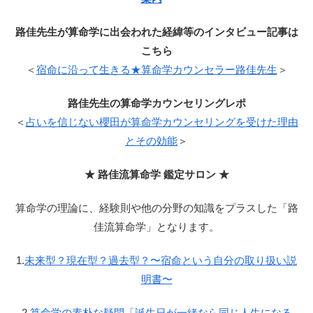
路佳先生が算命学に出会われた経緯等のインタビュー記事は
こちら
＜
宿命に沿って生きる★算命学カウンセラー路佳先生
＞
路佳先生の算命学カウンセリングレポ
＜
占いを信じない櫻田が算命学カウンセリングを受けた理由
とその効能
＞
★ 路佳流算命学 鑑定サロン ★
算命学の理論に、経験則や他の分野の知識をプラスした「路
佳流算命学」となります。
1.
未来型？現在型？過去型？〜宿命という自分の取り扱い説
明書〜
2.
算命学の素朴な疑問「誕生日が一緒なら同じ人生になる