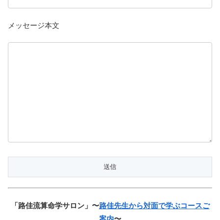
メッセージ本文
「路佳流算命学サロン」〜
路佳先生から対面で学ぶコースご
案内
〜