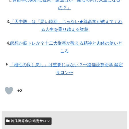
の？」
3.
「天中殺」は「悪い時期」じゃない★算命学が教えてくれ
る人生を乗り越える智慧
4.
瞑想か筋トレか？十二大従星が教える精神と肉体の使いど
ころ
5.
「相性の良し悪し」は重要じゃない？〜路佳流算命学 鑑定
サロン〜
+2
路佳流算命学 鑑定サロン