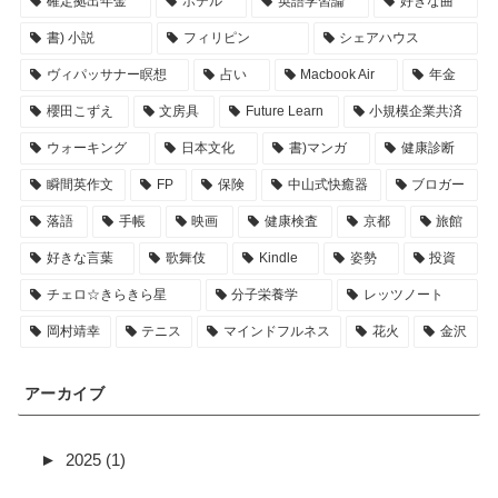
確定拠出年金
ホテル
英語学習論
好きな曲
書) 小説
フィリピン
シェアハウス
ヴィパッサナー瞑想
占い
Macbook Air
年金
櫻田こずえ
文房具
Future Learn
小規模企業共済
ウォーキング
日本文化
書)マンガ
健康診断
瞬間英作文
FP
保険
中山式快癒器
ブロガー
落語
手帳
映画
健康検査
京都
旅館
好きな言葉
歌舞伎
Kindle
姿勢
投資
チェロ☆きらきら星
分子栄養学
レッツノート
岡村靖幸
テニス
マインドフルネス
花火
金沢
アーカイブ
►
2025 (1)