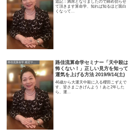
開運法
追記：満席となりましたので締め切らせ
て頂きます算命学、知れば知るほど面白
くなって...
路佳流算命学セミナー「天中殺は
路佳流算命学 鑑定サロン
怖くない！」正しい見方を知って
運気を上げる方法 2019/9/14(土)
46歳から大運天中殺に入る櫻田こずえで
す、皆さまごきげんよう！あと2年した
ら、運...