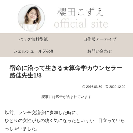
バッグ無料型紙
自作服アーカイブ
シェルシュール5%off
お問い合わせ
宿命に沿って生きる★算命学カウンセラー
路佳先生1/3
2016.03.30
2020.12.29
記事には広告が含まれています
以前、ランチ交流会に参加した時に、
ひとりの女性がもの凄く気になったというか、目立っていら
っしゃいました。