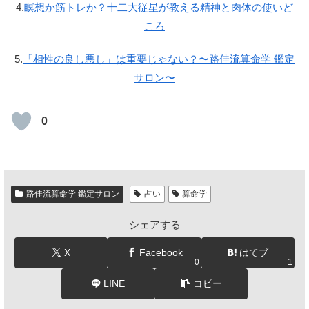
4.
瞑想か筋トレか？十二大従星が教える精神と肉体の使いど
ころ
5.
「相性の良し悪し」は重要じゃない？〜路佳流算命学 鑑定
サロン〜
0
路佳流算命学 鑑定サロン
占い
算命学
シェアする
X
Facebook
はてブ
0
1
LINE
コピー