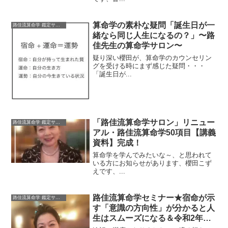
算命学の素朴な疑問「誕生日が一
路佳流算命学 鑑定サロン
緒なら同じ人生になるの？」〜路
佳先生の算命学サロン〜
疑り深い櫻田が、算命学のカウンセリン
グを受ける時にまず感じた疑問・・・
「誕生日が...
「路佳流算命学サロン」リニュー
路佳流算命学 鑑定サロン
アル・路佳流算命学50項目【講義
資料】完成！
算命学を学んでみたいな～、と思われて
いる方にお知らせがあります、櫻田こず
えです、...
路佳流算命学セミナー★宿命が示
路佳流算命学 鑑定サロン
す「意識の方向性」が分かると人
生はスムーズになる＆令和2年の