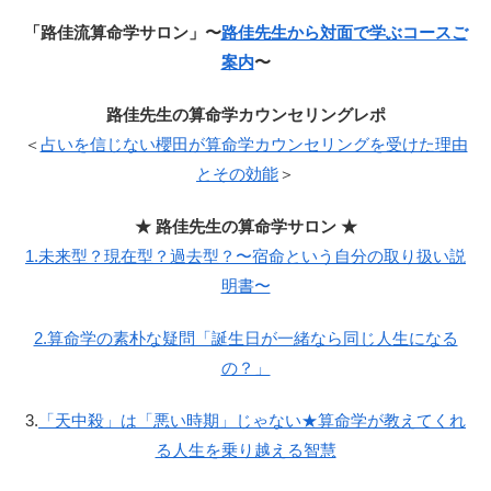
「路佳流算命学サロン」〜
路佳先生から対面で学ぶコースご
案内
〜
路佳先生の算命学カウンセリングレポ
＜
占いを信じない櫻田が算命学カウンセリングを受けた理由
とその効能
＞
★ 路佳先生の算命学サロン ★
1.未来型？現在型？過去型？〜宿命という自分の取り扱い説
明書〜
2.算命学の素朴な疑問「誕生日が一緒なら同じ人生になる
の？」
3.
「天中殺」は「悪い時期」じゃない★算命学が教えてくれ
る人生を乗り越える智慧