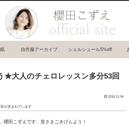
紙
自作服アーカイブ
シェルシュール5%off
う★大人のチェロレッスン多分53回
2016.11.06
広告が含まれています
、櫻田こずえです、皆さまごきげんよう！