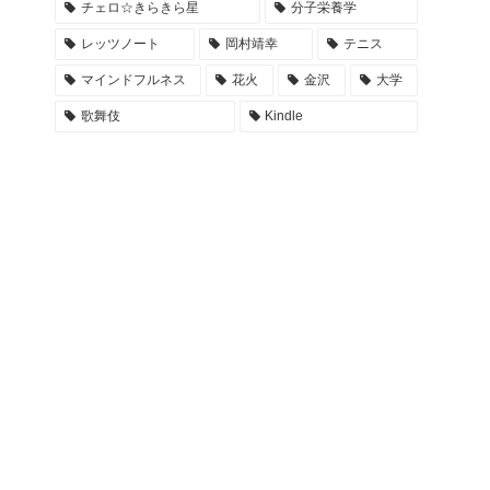
チェロ☆きらきら星
分子栄養学
レッツノート
岡村靖幸
テニス
マインドフルネス
花火
金沢
大学
歌舞伎
Kindle