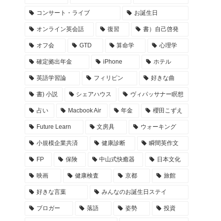
コンサート・ライブ
お誕生日
オンライン英会話
復習
書）自己啓発
オフ会
GTD
算命学
心理学
確定拠出年金
iPhone
ホテル
英語学習論
フィリピン
好きな曲
書) 小説
シェアハウス
ヴィパッサナー瞑想
占い
Macbook Air
年金
櫻田こずえ
Future Learn
文房具
ウォーキング
小規模企業共済
健康診断
瞬間英作文
FP
保険
中山式快癒器
日本文化
映画
健康検査
京都
旅館
好きな言葉
みんなのお誕生日ステイ
ブロガー
落語
姿勢
投資