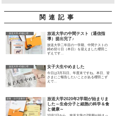
関連記事
放送大学の中間テスト（通信指
放送大学-43歳心理学を学ぶ-
導）提出完了♪
放送大学二年目の一学期、中間テストの
締め切り日（本日）を迎えました櫻田こ
ずえです...
女子大生やめました
放送大学-43歳心理学を学ぶ-
今日は3月31日、年度末ですね。本日、皆
さまにご報告したいことがある櫻田こず
えで...
放送大学2020年2学期が始まりま
栄養・分子栄養学
した～生命分子と細胞の科学＆食
と健康～
10月1日から、放送大学の2学期が始まっ