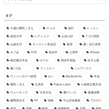
タグ
今週の櫻田こずえ
チェロ
旅行
レッスン
放送大学
レアジョブ
お金の話
7つの習慣
お誕生日
オンライン英会話
復習
書）自己啓発
オフ会
GTD
算命学
心理学
iPhone
確定拠出年金
ホテル
英語学習論
好きな曲
書) 小説
フィリピン
シェアハウス
ヴィパッサナー瞑想
占い
Macbook Air
年金
櫻田こずえ
文房具
Future Learn
小規模企業共済
ウォーキング
日本文化
書)マンガ
健康診断
瞬間英作文
FP
保険
中山式快癒器
ブロガー
落語
手帳
映画
健康検査
京都
旅館