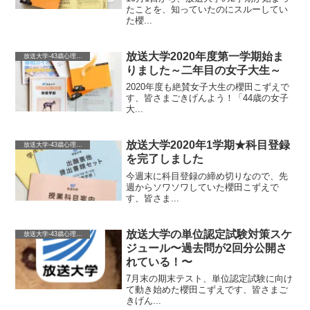
たことを、知っていたのにスルーしてい
た櫻...
放送大学2020年度第一学期始ま
放送大学-43歳心理学を学ぶ-
りました～二年目の女子大生～
2020年度も絶賛女子大生の櫻田こずえで
す、皆さまごきげんよう！「44歳の女子
大...
放送大学2020年1学期★科目登録
放送大学-43歳心理学を学ぶ-
を完了しました
今週末に科目登録の締め切りなので、先
週からソワソワしていた櫻田こずえで
す、皆さま...
放送大学の単位認定試験対策スケ
放送大学-43歳心理学を学ぶ-
ジュール〜過去問が2回分公開さ
れている！〜
7月末の期末テスト、単位認定試験に向け
て動き始めた櫻田こずえです、皆さまご
きげん...