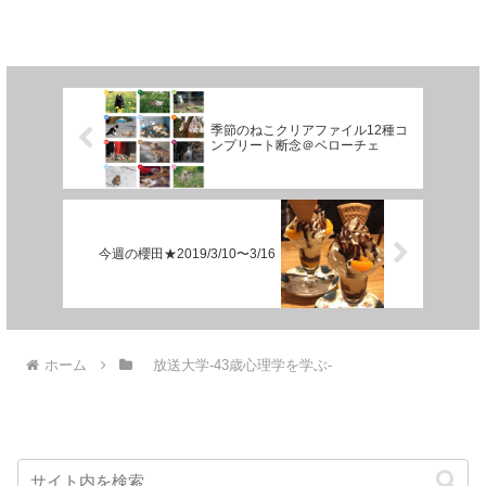
季節のねこクリアファイル12種コ
ンプリート断念＠ベローチェ
今週の櫻田★2019/3/10〜3/16
ホーム
放送大学-43歳心理学を学ぶ-