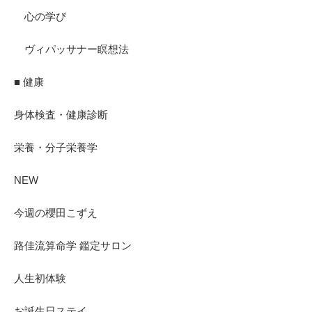
心の学び
ヴィパッサナー瞑想法
■ 健康
身体検査・健康診断
栄養・分子栄養学
NEW
今週の櫻田こずえ
路佳流算命学 鑑定サロン
人生初体験
お誕生日ステイ