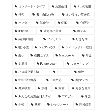
コンサート・ライブ
お誕生日
7つの習慣
復習
書）自己啓発
オンライン英会話
オフ会
算命学
GTD
心理学
iPhone
確定拠出年金
ホテル
英語学習論
フィリピン
好きな曲
書) 小説
シェアハウス
ヴィパッサナー瞑想
占い
櫻田こずえ
Macbook Air
年金
文房具
Future Learn
ウォーキング
小規模企業共済
FP
保険
中山式快癒器
日本文化
書)マンガ
健康検査
京都
旅館
好きな言葉
みんなのお誕生日ステイ
ブロガー
落語
手帳
映画
レッツノート
岡村靖幸