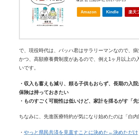
塚原 哲 日経BP社 2017-10-13
Amazon
Kindle
楽天
で、現役時代は、バッハ君はサラリーマンなので、病
かつ、高額療養費制度があるので、例え1ヶ月以上の
いです。
・収入も蓄えも減り、頼る子供もおらず、長期の入院
保険は持っておきたい
・ものすごく可能性は低いけど、家計を揺るがす「先
ちなみに、先進医療特約が気になり始めたのは「白内
・
やっと県民共済を見直すことに決めた←決めただけ