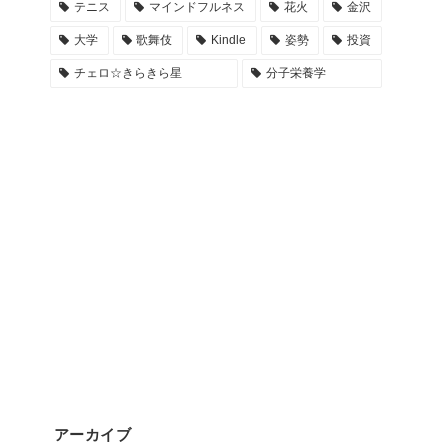
テニス
マインドフルネス
花火
金沢
大学
歌舞伎
Kindle
姿勢
投資
チェロ☆きらきら星
分子栄養学
アーカイブ