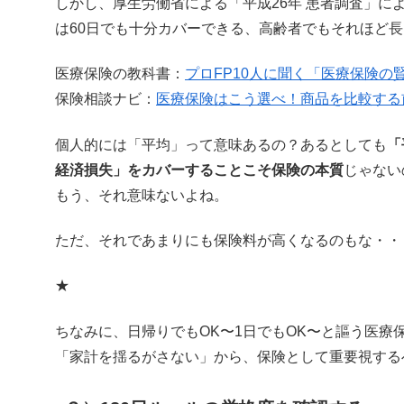
しかし、厚生労働省による「平成26年 患者調査」に
は60日でも十分カバーできる、高齢者でもそれほど
医療保険の教科書：
プロFP10人に聞く「医療保険の
保険相談ナビ：
医療保険はこう選べ！商品を比較する
個人的には「平均」って意味あるの？あるとしても
「
経済損失」をカバーすることこそ保険の本質
じゃない
もう、それ意味ないよね。
ただ、それであまりにも保険料が高くなるのもな・・
★
ちなみに、日帰りでもOK〜1日でもOK〜と謳う医療
「家計を揺るがさない」から、保険として重要視する