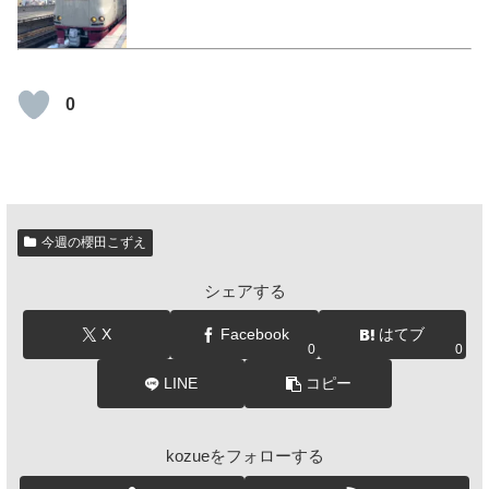
0
今週の櫻田こずえ
シェアする
X
Facebook
はてブ
0
0
LINE
コピー
kozueをフォローする