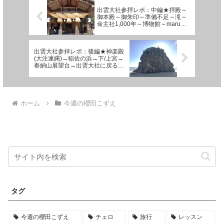
出雲大社参拝レポ：中編★拝殿～
御本殿～御朱印～準備不足～滝～
命主社1,000年～博物館～maru
cafe→慌てて引き返す
出雲大社参拝レポ：後編★神楽殿
(大注連縄)→稲佐の浜→下/上宮→
奉納山展望台→出雲大社に戻る→
タクシーで出雲駅
ホーム
今週の櫻田こずえ
タグ
今週の櫻田こずえ
チェロ
旅行
レッスン