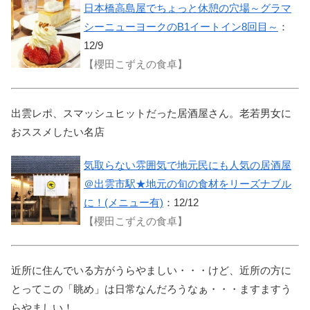
日本橋高島屋でちょっと休憩の穴場～グラマ
シーニューヨークのB1イートイン8回目～
：
12/9
【櫻田こずえの食卓】
出雲レポ、スマッシュヒットだった居酒屋さん。老若男女に
おススメしたい名店
気取らない雰囲気で地元民にも人気の居酒屋
＠出雲市駅★地元の旬の食材をリーズナブル
に！(メニュー有)
：12/12
【櫻田こずえの食卓】
近所に住んでいる方がうらやましい・・・けど、近所の方に
とってこの「眺め」は日常なんだろうなぁ・・・ますますう
らやましい！