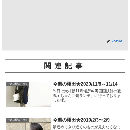
kozue
関連記事
今週の櫻田★2020/11/8～11/14
今週の櫻田こずえ
昨日は大相撲11月場所＠両国国技館の観
戦＋ちゃんこ鍋ランチ、に行っておりま
した櫻...
今週の櫻田★2019/2/3〜2/9
今週の櫻田こずえ
最近めっきり近くのものが見えなくなっ