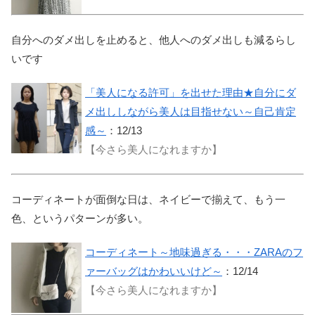
自分へのダメ出しを止めると、他人へのダメ出しも減るらし
いです
「美人になる許可」を出せた理由★自分にダ
メ出ししながら美人は目指せない～自己肯定
感～
：12/13
【今さら美人になれますか】
コーディネートが面倒な日は、ネイビーで揃えて、もう一
色、というパターンが多い。
コーディネート～地味過ぎる・・・ZARAのフ
ァーバッグはかわいいけど～
：12/14
【今さら美人になれますか】