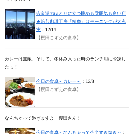
宍道湖のほとりに立つ眺めも雰囲気も良い店
★焙煎珈琲工房「梢庵」はモーニングが大充
実
：12/14
【櫻田こずえの食卓】
カレーは無敵。そして、冬休み入った時のランチ用に冷凍し
たっ！
今日の食卓～カレー～
：12/8
【櫻田こずえの食卓】
なんちゃって過ぎますよ、櫻田さん！
今日の食卓～なんちゃって今半すき焼き～
：