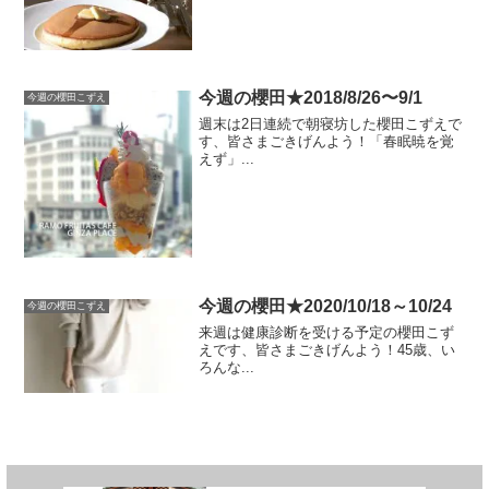
今週の櫻田★2018/8/26〜9/1
今週の櫻田こずえ
週末は2日連続で朝寝坊した櫻田こずえで
す、皆さまごきげんよう！「春眠暁を覚
えず」...
今週の櫻田★2020/10/18～10/24
今週の櫻田こずえ
来週は健康診断を受ける予定の櫻田こず
えです、皆さまごきげんよう！45歳、い
ろんな...