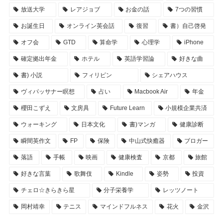
放送大学
レアジョブ
お金の話
7つの習慣
お誕生日
オンライン英会話
復習
書）自己啓発
オフ会
GTD
算命学
心理学
iPhone
確定拠出年金
ホテル
英語学習論
好きな曲
書) 小説
フィリピン
シェアハウス
ヴィパッサナー瞑想
占い
Macbook Air
年金
櫻田こずえ
文房具
Future Learn
小規模企業共済
ウォーキング
日本文化
書)マンガ
健康診断
瞬間英作文
FP
保険
中山式快癒器
ブロガー
落語
手帳
映画
健康検査
京都
旅館
好きな言葉
歌舞伎
Kindle
姿勢
投資
チェロ☆きらきら星
分子栄養学
レッツノート
岡村靖幸
テニス
マインドフルネス
花火
金沢