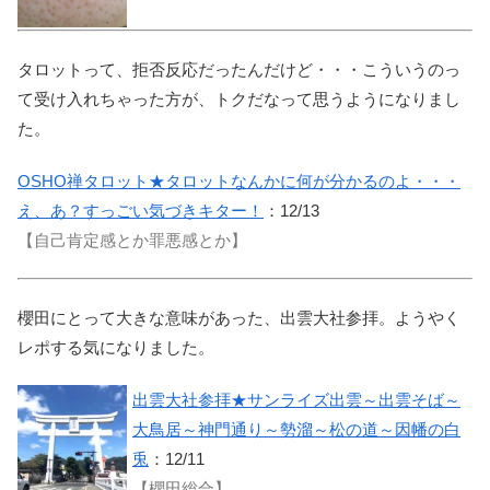
タロットって、拒否反応だったんだけど・・・こういうのっ
て受け入れちゃった方が、トクだなって思うようになりまし
た。
OSHO禅タロット★タロットなんかに何が分かるのよ・・・
え、あ？すっごい気づきキター！
：12/13
【自己肯定感とか罪悪感とか】
櫻田にとって大きな意味があった、出雲大社参拝。ようやく
レポする気になりました。
出雲大社参拝★サンライズ出雲～出雲そば～
大鳥居～神門通り～勢溜～松の道～因幡の白
兎
：12/11
【櫻田総合】