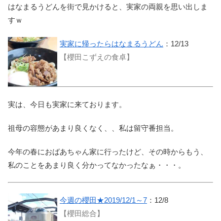
はなまるうどんを街で見かけると、実家の両親を思い出しま
すｗ
実家に帰ったらはなまるうどん
：12/13
【櫻田こずえの食卓】
実は、今日も実家に来ております。
祖母の容態があまり良くなく、、私は留守番担当。
今年の春におばあちゃん家に行ったけど、その時からもう、
私のことをあまり良く分かってなかったなぁ・・・。
今週の櫻田★2019/12/1～7
：12/8
【櫻田総合】