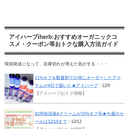
アイハーブiherb:おすすめオーガニックコ
スメ・クーポン等おトクな購入方法ガイド
韓国発送になって、在庫切れが増えた気がする・・・
11%オフ＆数量割でお得にオーダーしたアイ
テムが4日で届いた★アイハーブ
：12/9
【アイハーブおトク情報】
顔用保湿液&クリームが15%オフ等★今週のセ
ールは12/19まで
：12/12