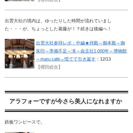
出雲大社の境内は、ゆったりした時間が流れていまし
た・・・が、ちょっとした葛藤が！？続きは後編へ！
出雲大社参拝レポ：中編★拝殿～御本殿～御
朱印～準備不足～滝～命主社1,000年～博物館
～maru cafe→慌てて引き返す
：12/13
【櫻田総合】
アラフォーですが今さら美人になれますか
鉄板ワンピースで。