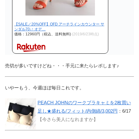
【SALE／20%OFF】OFD アーチラインカウンター サ
ンダル70↓↑ オデ…
価格：12960円（税込、送料無料)
(2019/6/23時点)
売切が多いですけどね・・・手元に来たらレポします♪
いやーもう、今週ほぼ毎日これです。
PEACH JOHNのワークブラキャミを2枚買い
足し★盛れる/フィット/内側綿/3,002円
：6/17
【今さら美人になれますか】