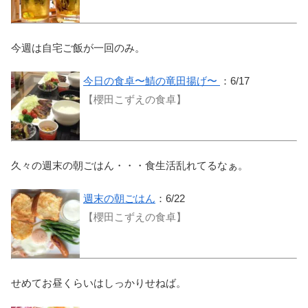
今週は自宅ご飯が一回のみ。
今日の食卓〜鯖の竜田揚げ〜
：6/17
【櫻田こずえの食卓】
久々の週末の朝ごはん・・・食生活乱れてるなぁ。
週末の朝ごはん
：6/22
【櫻田こずえの食卓】
せめてお昼くらいはしっかりせねば。