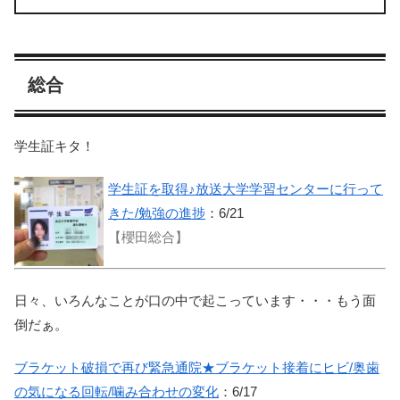
総合
学生証キタ！
学生証を取得♪放送大学学習センターに行って
きた/勉強の進捗
：6/21
【櫻田総合】
日々、いろんなことが口の中で起こっています・・・もう面
倒だぁ。
ブラケット破損で再び緊急通院★ブラケット接着にヒビ/奥歯
の気になる回転/噛み合わせの変化
：6/17