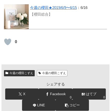
今週の櫻田★2019/6/9〜6/15
：6/16
【櫻田総合】
0
今週の櫻田こずえ
今週の櫻田こずえ
シェアする
X
Facebook
はてブ
0
0
LINE
コピー