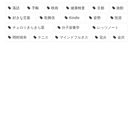
落語
手帳
映画
健康検査
京都
旅館
好きな言葉
歌舞伎
Kindle
姿勢
投資
チェロ☆きらきら星
分子栄養学
レッツノート
岡村靖幸
テニス
マインドフルネス
花火
金沢