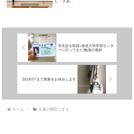
し「さあ...
学生証を取得♪放送大学学習センタ
ーに行ってきた/勉強の進捗
2019/7/7まで更新をお休みします
ホーム
今週の櫻田こずえ