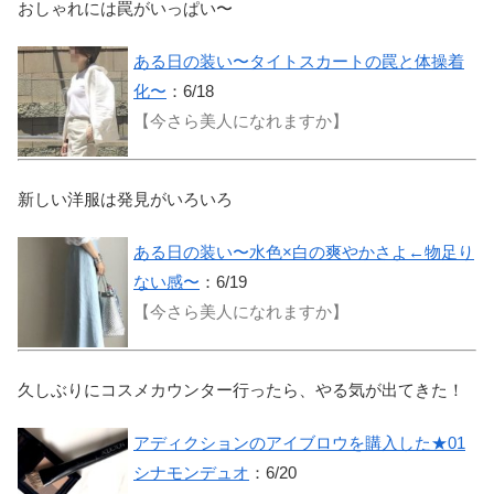
おしゃれには罠がいっぱい〜
ある日の装い〜タイトスカートの罠と体操着
化〜
：6/18
【今さら美人になれますか】
新しい洋服は発見がいろいろ
ある日の装い〜水色×白の爽やかさよ←物足り
ない感〜
：6/19
【今さら美人になれますか】
久しぶりにコスメカウンター行ったら、やる気が出てきた！
アディクションのアイブロウを購入した★01
シナモンデュオ
：6/20