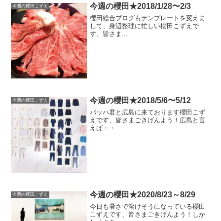
今週の櫻田★2018/1/28〜2/3
今週の櫻田こずえ
櫻田総合ブログもテンプレートを変えま
して、身辺整理に忙しい櫻田こずえで
す、皆さま...
今週の櫻田★2018/5/6〜5/12
今週の櫻田こずえ
バッハ君と広島に来ております櫻田こず
えです、皆さまごきげんよう！広島と言
えば・・...
今週の櫻田★2020/8/23～8/29
今週の櫻田こずえ
今日も暑さで溶けそうになっている櫻田
こずえです、皆さまごきげんよう！しか