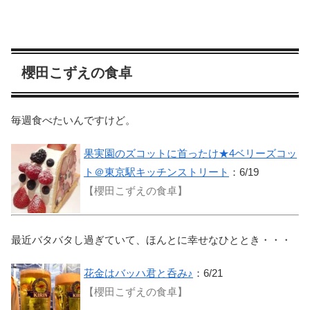
櫻田こずえの食卓
毎週食べたいんですけど。
果実園のズコットに首ったけ★4ベリーズコッ
ト＠東京駅キッチンストリート
：6/19
【櫻田こずえの食卓】
最近バタバタし過ぎていて、ほんとに幸せなひととき・・・
花金はバッハ君と呑み♪
：6/21
【櫻田こずえの食卓】