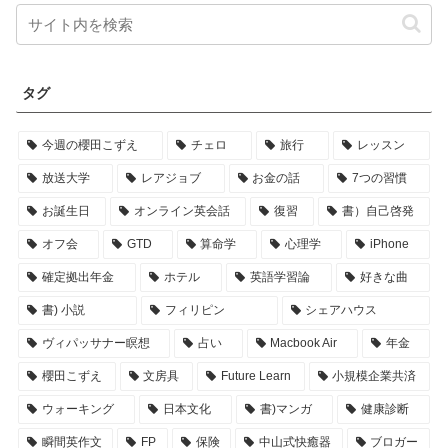
タグ
今週の櫻田こずえ
チェロ
旅行
レッスン
放送大学
レアジョブ
お金の話
7つの習慣
お誕生日
オンライン英会話
復習
書）自己啓発
オフ会
GTD
算命学
心理学
iPhone
確定拠出年金
ホテル
英語学習論
好きな曲
書) 小説
フィリピン
シェアハウス
ヴィパッサナー瞑想
占い
Macbook Air
年金
櫻田こずえ
文房具
Future Learn
小規模企業共済
ウォーキング
日本文化
書)マンガ
健康診断
瞬間英作文
FP
保険
中山式快癒器
ブロガー