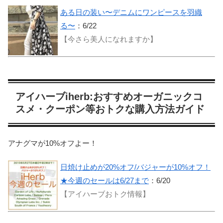
ある日の装い〜デニムにワンピースを羽織
る〜
：6/22
【今さら美人になれますか】
アイハーブiherb:おすすめオーガニックコ
スメ・クーポン等おトクな購入方法ガイド
アナグマが10%オフよー！
日焼け止めが20%オフ/バジャーが10%オフ！
★今週のセールは6/27まで
：6/20
【アイハーブおトク情報】