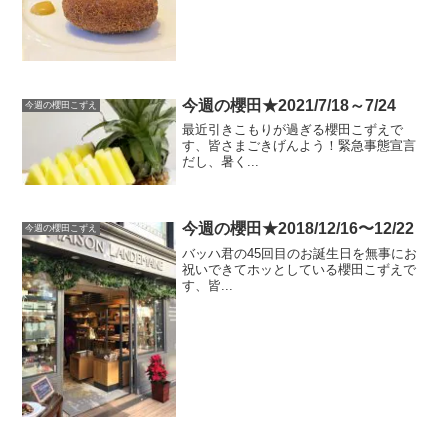
今週の櫻田★2021/7/18～7/24
今週の櫻田こずえ
最近引きこもりが過ぎる櫻田こずえで
す、皆さまごきげんよう！緊急事態宣言
だし、暑く...
今週の櫻田★2018/12/16〜12/22
今週の櫻田こずえ
バッハ君の45回目のお誕生日を無事にお
祝いできてホッとしている櫻田こずえで
す、皆...