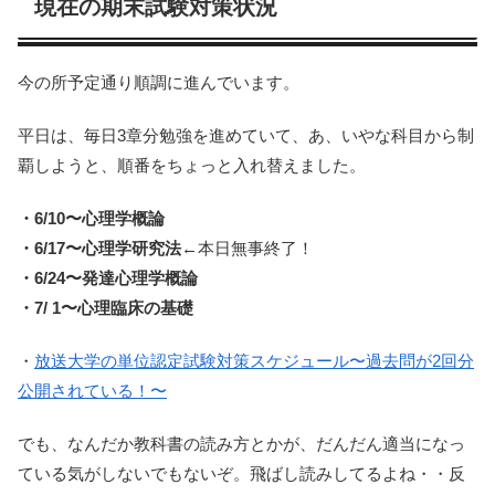
現在の期末試験対策状況
今の所予定通り順調に進んでいます。
平日は、毎日3章分勉強を進めていて、あ、いやな科目から制
覇しようと、順番をちょっと入れ替えました。
・6/10〜心理学概論
・6/17〜心理学研究法
←本日無事終了！
・6/24〜発達心理学概論
・7/ 1〜心理臨床の基礎
・
放送大学の単位認定試験対策スケジュール〜過去問が2回分
公開されている！〜
でも、なんだか教科書の読み方とかが、だんだん適当になっ
ている気がしないでもないぞ。飛ばし読みしてるよね・・反