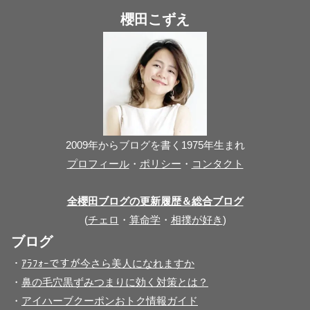
櫻田こずえ
2009年からブログを書く1975年生まれ
プロフィール
・
ポリシー
・
コンタクト
全櫻田ブログの更新履歴＆総合ブログ
(
チェロ
・
算命学
・
相撲が好き
)
ブログ
・
ｱﾗﾌｫｰですが今さら美人になれますか
・
鼻の毛穴黒ずみつまりに効く対策とは？
・
アイハーブクーポンおトク情報ガイド