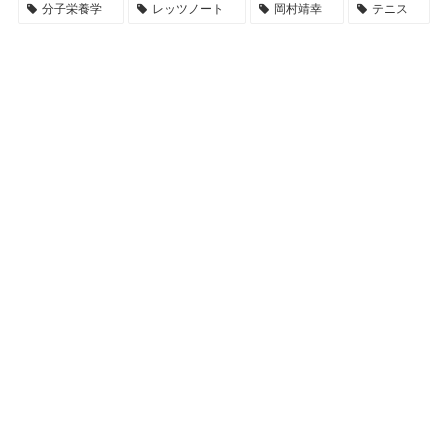
分子栄養学
レッツノート
岡村靖幸
テニス