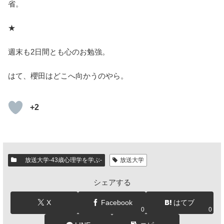
省。
★
週末も2日間とも心のお勉強。
はて、櫻田はどこへ向かうのやら。
+2
放送大学-43歳心理学を学ぶ-
放送大学
シェアする
X
Facebook
はてブ
0
0