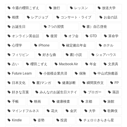
今週の櫻田こずえ
旅行
レッスン
放送大学
相撲
レアジョブ
コンサート・ライブ
お金の話
お誕生日
7つの習慣
書）自己啓発
オンライン英会話
復習
オフ会
GTD
算命学
心理学
iPhone
確定拠出年金
ホテル
フィリピン
好きな曲
書) 小説
シェアハウス
占い
櫻田こずえ
Macbook Air
年金
文房具
Future Learn
小規模企業共済
保険
中山式快癒器
日本文化
書)マンガ
健康診断
瞬間英作文
FP
好きな言葉
みんなのお誕生日ステイ
ブロガー
落語
手帳
映画
健康検査
京都
旅館
マインドフルネス
花火
金沢
大学
歌舞伎
Kindle
姿勢
投資
チェロ☆きらきら星