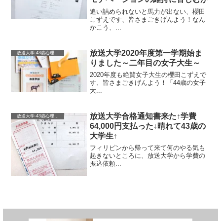
追い詰められないと馬力が出ない、櫻田
こずえです、皆さまごきげんよう！なん
かこう、...
放送大学2020年度第一学期始ま
放送大学-43歳心理学を学ぶ-
りました～二年目の女子大生～
2020年度も絶賛女子大生の櫻田こずえで
す、皆さまごきげんよう！「44歳の女子
大...
放送大学合格通知書来た↑学費
放送大学-43歳心理学を学ぶ-
64,000円支払った↓晴れて43歳の
大学生↑
フィリピンから帰って来て何のやる気も
起きないところに、放送大学から学費の
振込依頼...