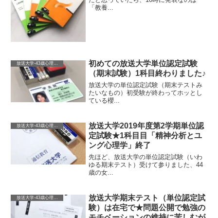
「教養...
初めての放送大学単位認定試験
放送大学-43歳心理学を学ぶ-
（期末試験）1科目終わりました♪
放送大学の単位認定試験（期末テストみ
たいなもの）初受験が終わってホッとし
ている櫻...
放送大学2019年度第2学期単位認
放送大学-43歳心理学を学ぶ-
定試験★1科目目「精神分析とユ
ング心理学」終了
先ほど、放送大学の単位認定試験（いわ
ゆる期末テスト）受けて参りました、44
歳の女...
放送大学期末テスト（単位認定試
放送大学-43歳心理学を学ぶ-
験）は在宅で★問題公開で勉強の
モチベーションの維持に苦しむが