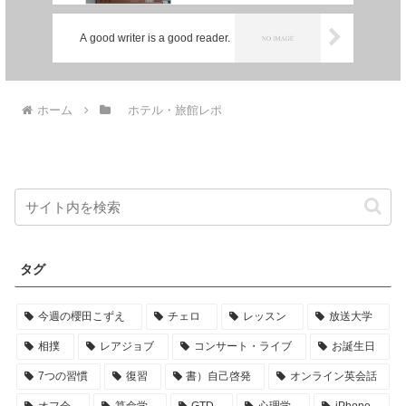
A good writer is a good reader.
ホーム
ホテル・旅館レポ
タグ
今週の櫻田こずえ
チェロ
レッスン
放送大学
相撲
レアジョブ
コンサート・ライブ
お誕生日
7つの習慣
復習
書）自己啓発
オンライン英会話
オフ会
算命学
GTD
心理学
iPhone