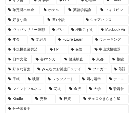
確定拠出年金
ホテル
英語学習論
フィリピン
好きな曲
書) 小説
シェアハウス
ヴィパッサナー瞑想
占い
櫻田こずえ
Macbook Air
年金
文房具
Future Learn
ウォーキング
小規模企業共済
FP
保険
中山式快癒器
日本文化
書)マンガ
健康検査
京都
旅館
好きな言葉
みんなのお誕生日ステイ
ブロガー
落語
手帳
映画
レッツノート
岡村靖幸
テニス
マインドフルネス
花火
金沢
大学
歌舞伎
Kindle
姿勢
投資
チェロ☆きらきら星
分子栄養学