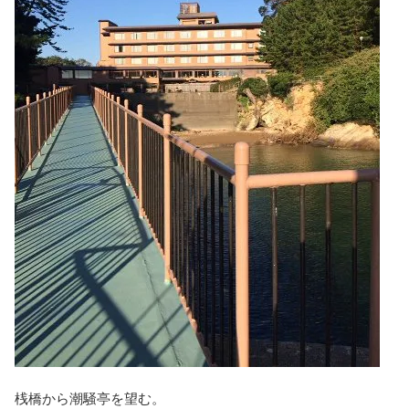
桟橋から潮騒亭を望む。