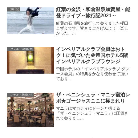
紅葉の金沢・和倉温泉加賀屋・能
旅行記
登ドライブ～旅行記2021～
紅葉の石川県を旅行して参りました櫻田
こずえです、皆さまごきげんよう！楽し
かった、...
インペリアルクラブ会員はおト
ホテル・旅館レポ
ク！に気づいた＠帝国ホテル5階
インペリアルクラブラウンジ
帝国ホテルの「インペリアルクラブ グレ
ース会員」の特典をかなり使わせて頂い
ており...
ザ・ペニンシュラ・マニラ宿泊レ
ホテル・旅館レポ
ポ★ゴージャスここに極まれり
マニラはマカティにドーンと構える
「ザ・ペニンシュラ・マニラ」に圧倒さ
れて参りまし...