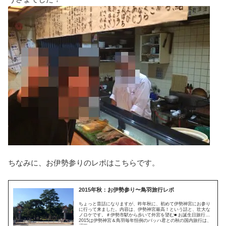
ちなみに、お伊勢参りのレポはこちらです。
2015年秋：お伊勢参り〜鳥羽旅行レポ
ちょっと昔話になりますが、昨年秋に、初めて伊勢神宮にお参り
に行って来ました。内容は、伊勢神宮最高！という話と、壮大な
ノロケです。＃伊勢市駅から歩いて外宮を望む■ お誕生日旅行
2015は伊勢神宮＆鳥羽毎年恒例のバッハ君との秋の国内旅行は、
櫻田...