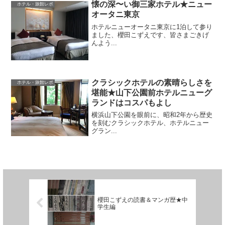
懐の深〜い御三家ホテル★ニュー
ホテル・旅館レポ
オータニ東京
ホテルニューオータニ東京に1泊して参り
ました、櫻田こずえです、皆さまごきげ
んよう...
クラシックホテルの素晴らしさを
ホテル・旅館レポ
堪能★山下公園前ホテルニューグ
ランドはコスパもよし
横浜山下公園を眼前に、昭和2年から歴史
を刻むクラシックホテル、ホテルニュー
グラン...
櫻田こずえの読書＆マンガ歴★中
学生編