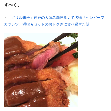
すべく、
・
「グリル末松」神戸の人気老舗洋食店で名物「ヘレビーフ
カツレツ」満喫★セットのおトクさに食べ過ぎた話