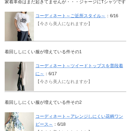
家着革命はまだ起きてませんが・・・ジャージにTシャツです
コーディネート～ご近所スタイル～
：6/16
【今さら美人になれますか】
着回ししにくい服が増えている件その1
コーディネート～ツイードトップスを普段着
に～
：6/17
【今さら美人になれますか】
着回ししにくい服が増えている件その2
コーディネート～アレンジしにくい花柄ワン
ピース～
：6/18