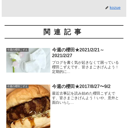
kozue
関連記事
今週の櫻田★2021/2/21～
今週の櫻田こずえ
2021/2/27
ブログを書く気が起きなくて困っている
櫻田こずえです、皆さまごきげんよう！
定期的に...
今週の櫻田★2017/8/27〜9/2
今週の櫻田こずえ
最近古事記を読み始めた櫻田こずえで
す、皆さまごきげんよう！いや、意外と
面白いらし...