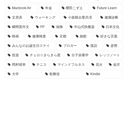
Macbook Air
年金
櫻田こずえ
Future Learn
文房具
ウォーキング
小規模企業共済
健康診断
瞬間英作文
FP
保険
中山式快癒器
日本文化
映画
健康検査
京都
旅館
好きな言葉
みんなのお誕生日ステイ
ブロガー
落語
姿勢
投資
チェロ☆きらきら星
分子栄養学
レッツノート
岡村靖幸
テニス
マインドフルネス
花火
金沢
大学
歌舞伎
Kindle