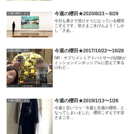
今週の櫻田★2020/8/23～8/29
今週の櫻田こずえ
今日も暑さで溶けそうになっている櫻田
こずえです、皆さまごきげんよう！しか
し「さあ...
今週の櫻田★2017/10/22〜10/28
今週の櫻田こずえ
NR・サプリメントアドバイザーの試験が
ミッションインポッシブルに思えて来る
けれど...
今週の櫻田★2019/1/13〜1/26
今週の櫻田こずえ
今週と言いつつ「今週と先週の櫻田」と
なってしまいました、櫻田こずえです皆
さまごき...