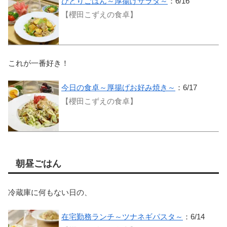
ひとりごはん～厚揚げサラダ～
：6/16
【櫻田こずえの食卓】
これが一番好き！
今日の食卓～厚揚げお好み焼き～
：6/17
【櫻田こずえの食卓】
朝昼ごはん
冷蔵庫に何もない日の、
在宅勤務ランチ～ツナネギパスタ～
：6/14