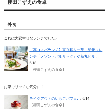
櫻田こずえの食卓
外食
これは大変幸せなランチでした♪
【高コスパランチ】東京駅を一望！絶景フレ
ンチ「メゾン・バルサック」＠新丸ビル
：
6/18
【櫻田こずえの食卓】
お家でリッチな気分に！
テイクアウトのいちごパフェ♪
：6/14
【櫻田こずえの食卓】