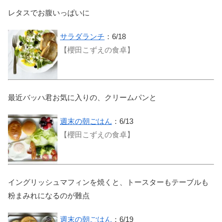
レタスでお腹いっぱいに
サラダランチ
：6/18
【櫻田こずえの食卓】
最近バッハ君お気に入りの、クリームパンと
週末の朝ごはん
：6/13
【櫻田こずえの食卓】
イングリッシュマフィンを焼くと、トースターもテーブルも
粉まみれになるのが難点
週末の朝ごはん
：6/19