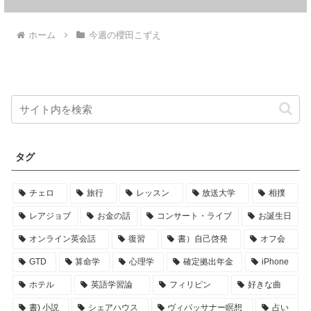
ホーム
今週の櫻田こずえ
タグ
チェロ
旅行
レッスン
放送大学
相撲
レアジョブ
お金の話
コンサート・ライブ
お誕生日
オンライン英会話
復習
書）自己啓発
オフ会
GTD
算命学
心理学
確定拠出年金
iPhone
ホテル
英語学習論
フィリピン
好きな曲
書) 小説
シェアハウス
ヴィパッサナー瞑想
占い