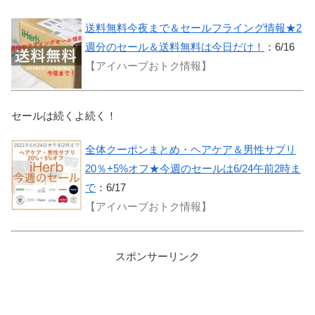
送料無料今夜まで＆セールフライング情報★2
週分のセール＆送料無料は今日だけ！
：6/16
【アイハーブおトク情報】
セールは続くよ続く！
全体クーポンまとめ・ヘアケア＆男性サプリ
20％+5%オフ★今週のセールは6/24午前2時ま
で
：6/17
【アイハーブおトク情報】
スポンサーリンク