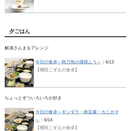
夕ごはん
解凍さんまをアレンジ
今日の食卓～秋刀魚の蒲焼ふう～
：6/13
【櫻田こずえの食卓】
ちょっとずついろいろが好き
今日の食卓～ギンダラ・肉豆腐・カニカマ
～
：6/14
【櫻田こずえの食卓】