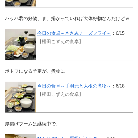
バッハ君の好物、ま、揚がっていれば大体好物なんだけどｗ
今日の食卓～ささみチーズフライ～
：6/15
【櫻田こずえの食卓】
ポトフになる予定が、煮物に
今日の食卓～手羽元と大根の煮物～
：6/18
【櫻田こずえの食卓】
厚揚げブームは継続中で、