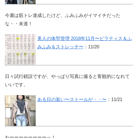
今週は筋トレ達成したけど、ふみふみがイマイチだった
な・・未達！
美人の体型管理 2018年11月〜ピラティス＆ふ
みふみ＆ストレッチ〜
：11/20
日々試行錯誤ですが、やっぱり写真に撮ると客観的になれて
いいです。
ある日の装い〜ストールが・・〜
：11/21
わーーーーーーーーっ！