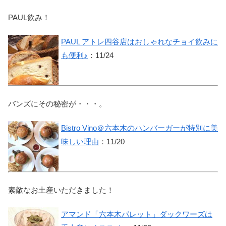
PAUL飲み！
PAUL アトレ四谷店はおしゃれなチョイ飲みに
も便利♪
：11/24
バンズにその秘密が・・・。
Bistro Vino＠六本木のハンバーガーが特別に美
味しい理由
：11/20
素敵なお土産いただきました！
アマンド「六本木パレット」ダックワーズは