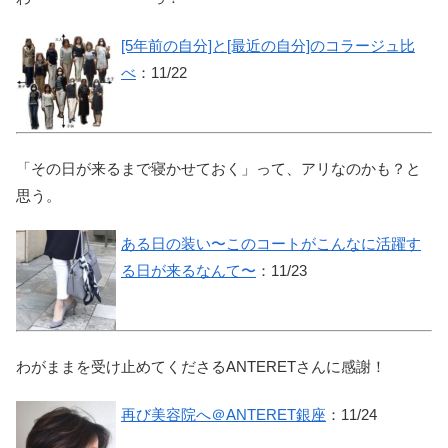
[5年前の自分]と[最近の自分]のコラージュ比
べ
：11/22
「その日が来るまで寝かせておく」って、アリなのかも？と
思う。
ある日の装い〜このコートがこんなに活躍す
る日が来るなんて〜
：11/23
わがままを受け止めてくださるANTERETさんに感謝！
再び美容院へ＠ANTERET銀座
：11/24