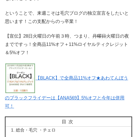
ということで、来週こそは毛穴ブログの独立宣言をしたいと
思います！この支配からのっ卒業！
【宣伝】28日火曜日の午前３時、つまり、
月曜日
火曜日の夜
までですっ！全商品11%オフ＋11%ロイヤルティクレジット
＆5%オフ！
【BLACK】で全商品11%オフ★あわてんぼう
のブラックフライデーは【ANA569】5%オフと今年は併用
可！
目次
総合・毛穴 ・チェロ