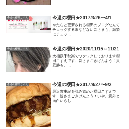
今週の櫻田★2017/3/26〜4/1
今週の櫻田こずえ
やたらと更新される櫻田のブログなんて
チェックする暇などない皆さまも、頻繁
にチェッ...
今週の櫻田★2020/11/15～11/21
今週の櫻田こずえ
大相撲千秋楽でワクワクしております櫻
田こずえです、皆さまごきげんよう！貴
景勝も、...
今週の櫻田★2017/8/27〜9/2
今週の櫻田こずえ
最近古事記を読み始めた櫻田こずえで
す、皆さまごきげんよう！いや、意外と
面白いらし...