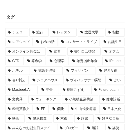
タグ
チェロ
旅行
レッスン
放送大学
相撲
レアジョブ
お金の話
コンサート・ライブ
お誕生日
オンライン英会話
復習
書）自己啓発
オフ会
GTD
算命学
心理学
確定拠出年金
iPhone
ホテル
英語学習論
フィリピン
好きな曲
書) 小説
シェアハウス
ヴィパッサナー瞑想
占い
Macbook Air
年金
櫻田こずえ
Future Learn
文房具
ウォーキング
小規模企業共済
健康診断
瞬間英作文
FP
保険
中山式快癒器
日本文化
映画
健康検査
京都
旅館
好きな言葉
みんなのお誕生日ステイ
ブロガー
落語
姿勢