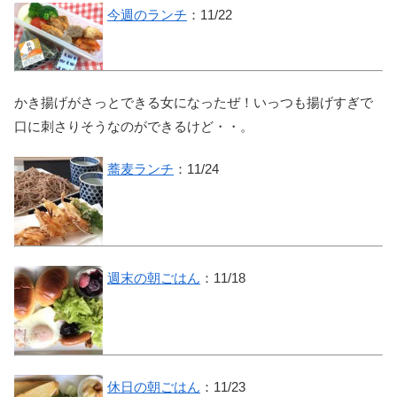
今週のランチ
：11/22
かき揚げがさっとできる女になったぜ！いっつも揚げすぎで
口に刺さりそうなのができるけど・・。
蕎麦ランチ
：11/24
週末の朝ごはん
：11/18
休日の朝ごはん
：11/23