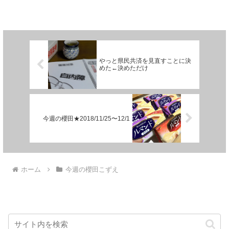
やっと県民共済を見直すことに決
めた←決めただけ
今週の櫻田★2018/11/25〜12/1
ホーム
今週の櫻田こずえ