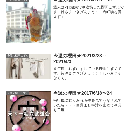
週末は2日連続で朝寝坊した櫻田こずえで
す、皆さまごきげんよう！「春眠暁を覚
えず」...
今週の櫻田★2021/3/28～
今週の櫻田こずえ
2021/4/3
新年度、むずむずしている櫻田こずえで
す、皆さまごきげんよう！くしゃみじゃ
なくて、...
今週の櫻田★2017/6/18〜24
今週の櫻田こずえ
飛行機に乗り遅れる夢を見てうなされて
いたら・・・目覚まし時計を止めて40分
も二度...