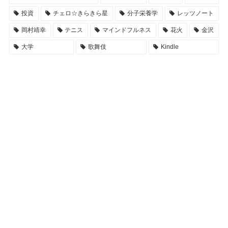
投資
チェロ☆きらきら星
分子栄養学
レッツノート
岡村靖幸
テニス
マインドフルネス
花火
金沢
大学
歌舞伎
Kindle