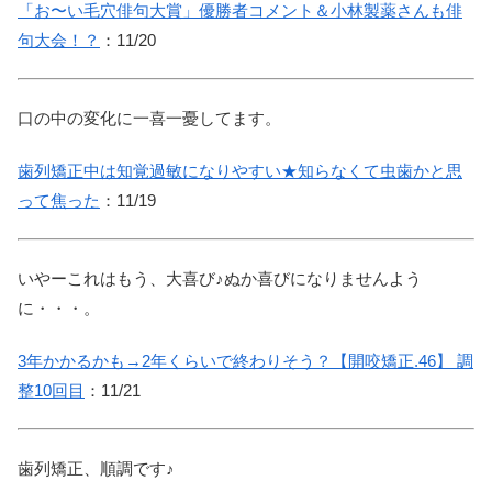
「お〜い毛穴俳句大賞」優勝者コメント＆小林製薬さんも俳
句大会！？
：11/20
口の中の変化に一喜一憂してます。
歯列矯正中は知覚過敏になりやすい★知らなくて虫歯かと思
って焦った
：11/19
いやーこれはもう、大喜び♪ぬか喜びになりませんよう
に・・・。
3年かかるかも→2年くらいで終わりそう？【開咬矯正.46】 調
整10回目
：11/21
歯列矯正、順調です♪