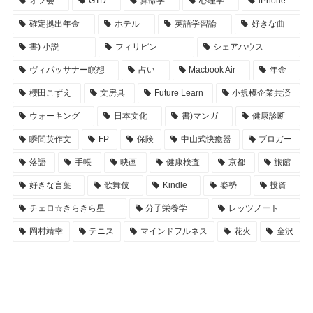
オフ会
GTD
算命学
心理学
iPhone
確定拠出年金
ホテル
英語学習論
好きな曲
書) 小説
フィリピン
シェアハウス
ヴィパッサナー瞑想
占い
Macbook Air
年金
櫻田こずえ
文房具
Future Learn
小規模企業共済
ウォーキング
日本文化
書)マンガ
健康診断
瞬間英作文
FP
保険
中山式快癒器
ブロガー
落語
手帳
映画
健康検査
京都
旅館
好きな言葉
歌舞伎
Kindle
姿勢
投資
チェロ☆きらきら星
分子栄養学
レッツノート
岡村靖幸
テニス
マインドフルネス
花火
金沢