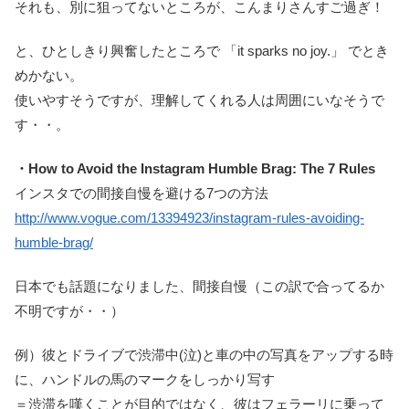
それも、別に狙ってないところが、こんまりさんすご過ぎ！
と、ひとしきり興奮したところで 「it sparks no joy.」 でとき
めかない。
使いやすそうですが、理解してくれる人は周囲にいなそうで
す・・。
・How to Avoid the Instagram Humble Brag: The 7 Rules
インスタでの間接自慢を避ける7つの方法
http://www.vogue.com/13394923/instagram-rules-avoiding-
humble-brag/
日本でも話題になりました、間接自慢（この訳で合ってるか
不明ですが・・）
例）彼とドライブで渋滞中(泣)と車の中の写真をアップする時
に、ハンドルの馬のマークをしっかり写す
＝渋滞を嘆くことが目的ではなく、彼はフェラーリに乗って