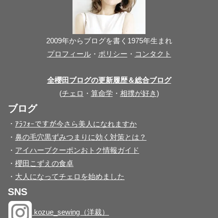
2009年からブログを書く1975年生まれ
プロフィール
・
ポリシー
・
コンタクト
全櫻田ブログの更新履歴＆総合ブログ
(
チェロ
・
算命学
・
相撲が好き
)
ブログ
・
ｱﾗﾌｫｰですが今さら美人になれますか
・
鼻の毛穴黒ずみつまりに効く対策とは？
・
アイハーブクーポンおトク情報ガイド
・
櫻田こずえの食卓
・
大人になってチェロを始めました
SNS
kozue_sewing（洋裁）