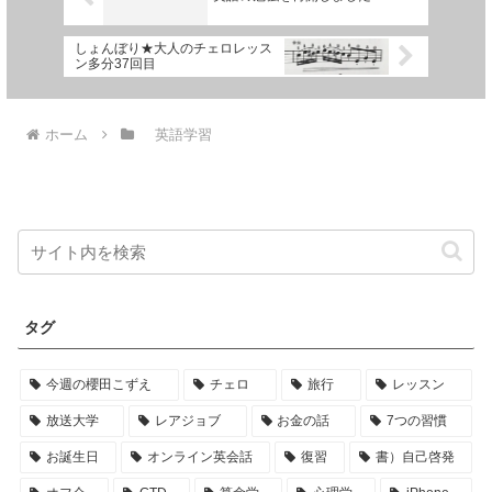
しょんぼり★大人のチェロレッス
ン多分37回目
ホーム
英語学習
タグ
今週の櫻田こずえ
チェロ
旅行
レッスン
放送大学
レアジョブ
お金の話
7つの習慣
お誕生日
オンライン英会話
復習
書）自己啓発