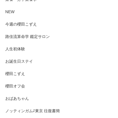
NEW
今週の櫻田こずえ
路佳流算命学 鑑定サロン
人生初体験
お誕生日ステイ
櫻田こずえ
櫻田オフ会
おばあちゃん
ノッティンガム⇄東京 往復書簡