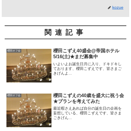
kozue
関連記事
櫻田こずえ40盛会@帝国ホテル
櫻田オフ会
5/16(土)★まだ募集中
いよいよお誕生日月に入り、ドキドキし
ております、櫻田こずえです、皆さまご
きげんよ...
櫻田こずえの40歳を盛大に祝う会
櫻田オフ会
★プランを考えてみた
最近暇さえあれば自分の誕生日の企画を
妄想している、櫻田こずえです、皆さま
ごきげん...