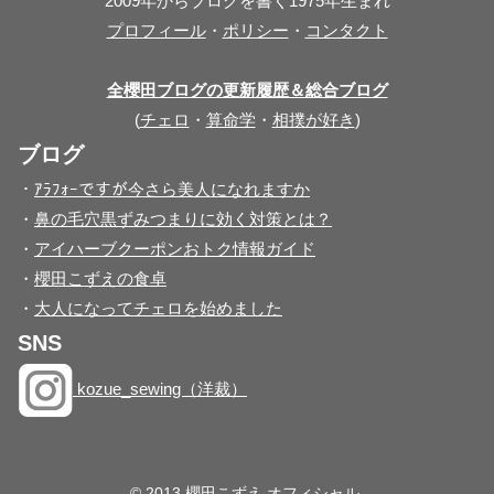
2009年からブログを書く1975年生まれ
プロフィール
・
ポリシー
・
コンタクト
全櫻田ブログの更新履歴＆総合ブログ
(
チェロ
・
算命学
・
相撲が好き
)
ブログ
・
ｱﾗﾌｫｰですが今さら美人になれますか
・
鼻の毛穴黒ずみつまりに効く対策とは？
・
アイハーブクーポンおトク情報ガイド
・
櫻田こずえの食卓
・
大人になってチェロを始めました
SNS
kozue_sewing（洋裁）
© 2013 櫻田こずえ オフィシャル.