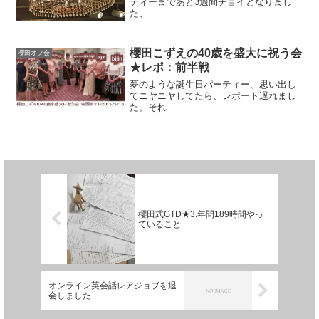
ティーまであと3週間チョイとなりまし
た、...
櫻田こずえの40歳を盛大に祝う会
櫻田オフ会
★レポ：前半戦
夢のような誕生日パーティー、思い出し
てニヤニヤしてたら、レポート遅れまし
た。それ...
櫻田式GTD★3.年間189時間やっ
ていること
オンライン英会話レアジョブを退
会しました