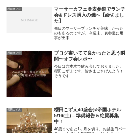
マーサーカフェ＠表参道でランチ
櫻田オフ会
会&ドレス購入の儀へ【締切まし
た】
先日のマーサーブランチが美味しかった
のもあるのですが、今週末、表参道に用
事が出来...
ブログ書いてて良かったと思う瞬
櫻田オフ会
間〜オフ会レポ〜
今日は六本木で飲み会しておりました、
櫻田こずえです、皆さまごきげんよう！
そうです...
櫻田こずえ40盛会@帝国ホテル
櫻田こずえ
5/16(土) – 準備報告＆絶賛募集
中！
40歳まであと1ヶ月を切り、お誕生日パー