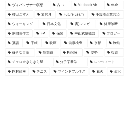
ヴィパッサナー瞑想
占い
Macbook Air
年金
櫻田こずえ
文房具
Future Learn
小規模企業共済
ウォーキング
日本文化
書)マンガ
健康診断
瞬間英作文
FP
保険
中山式快癒器
ブロガー
落語
手帳
映画
健康検査
京都
旅館
好きな言葉
歌舞伎
Kindle
姿勢
投資
チェロ☆きらきら星
分子栄養学
レッツノート
岡村靖幸
テニス
マインドフルネス
花火
金沢