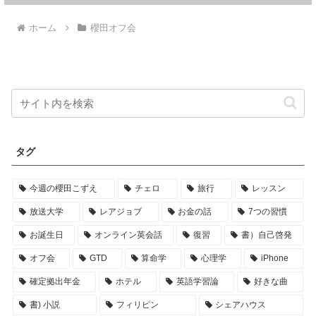
ホーム
櫻田オフ会
タグ
今週の櫻田こずえ
チェロ
旅行
レッスン
放送大学
レアジョブ
お金の話
7つの習慣
お誕生日
オンライン英会話
復習
書）自己啓発
オフ会
GTD
算命学
心理学
iPhone
確定拠出年金
ホテル
英語学習論
好きな曲
書) 小説
フィリピン
シェアハウス