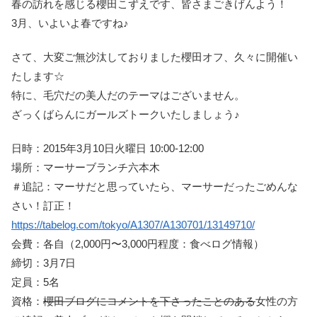
春の訪れを感じる櫻田こずえです、皆さまごきげんよう！
3月、いよいよ春ですね♪
さて、大変ご無沙汰しておりました櫻田オフ、久々に開催い
たします☆
特に、毛穴だの美人だのテーマはございません。
ざっくばらんにガールズトークいたしましょう♪
日時：2015年3月10日火曜日 10:00-12:00
場所：マーサーブランチ六本木
＃追記：マーサだと思っていたら、マーサーだったごめんな
さい！訂正！
https://tabelog.com/tokyo/A1307/A130701/13149710/
会費：各自（2,000円〜3,000円程度：食べログ情報）
締切：3月7日
定員：5名
資格：
櫻田ブログにコメントを下さったことのある
女性の方