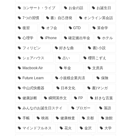
コンサート・ライブ
お金の話
お誕生日
7つの習慣
書）自己啓発
オンライン英会話
復習
オフ会
GTD
算命学
心理学
iPhone
確定拠出年金
ホテル
フィリピン
好きな曲
書) 小説
シェアハウス
占い
櫻田こずえ
Macbook Air
年金
文房具
Future Learn
小規模企業共済
保険
中山式快癒器
日本文化
書)マンガ
健康診断
瞬間英作文
FP
好きな言葉
みんなのお誕生日ステイ
ブロガー
落語
手帳
映画
健康検査
京都
旅館
マインドフルネス
花火
金沢
大学