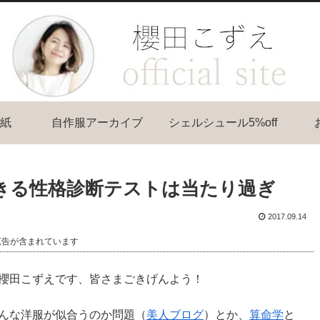
紙
自作服アーカイブ
シェルシュール5%off
きる性格診断テストは当たり過ぎ
2017.09.14
広告が含まれています
櫻田こずえです、皆さまごきげんよう！
んな洋服が似合うのか問題（
美人ブログ
）とか、
算命学
と