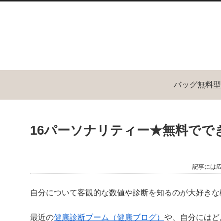
バッグ無料型
16パーソナリティー★無料でで
記事には
自分について客観的な数値や診断を知るのが大好きな
最近の
健康診断ブーム（健康ブログ）
や、自分にはど