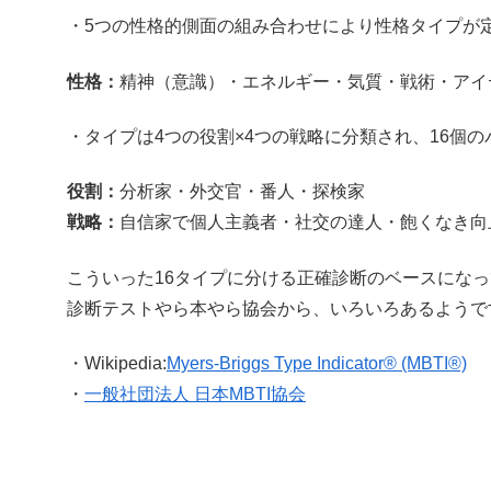
・5つの性格的側面の組み合わせにより性格タイプが
性格：
精神（意識）・エネルギー・気質・戦術・アイ
・タイプは4つの役割×4つの戦略に分類され、16個
役割：
分析家・外交官・番人・探検家
戦略：
自信家で個人主義者・社交の達人・飽くなき向
こういった16タイプに分ける正確診断のベースになっ
診断テストやら本やら協会から、いろいろあるようで
・Wikipedia:
Myers-Briggs Type Indicator® (MBTI®)
・
一般社団法人 日本MBTI協会