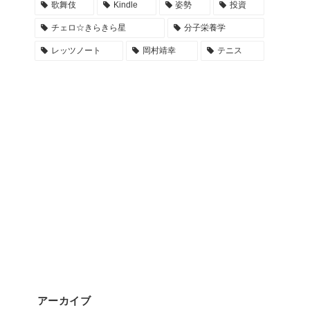
歌舞伎
Kindle
姿勢
投資
チェロ☆きらきら星
分子栄養学
レッツノート
岡村靖幸
テニス
アーカイブ