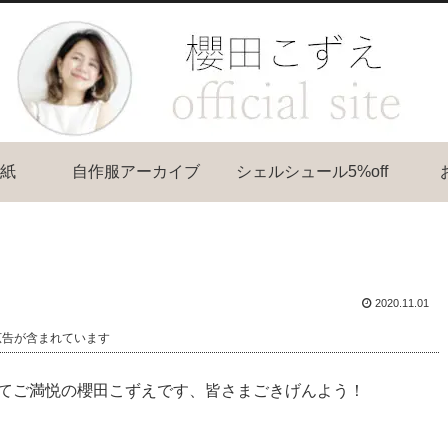
紙
自作服アーカイブ
シェルシュール5%off
2020.11.01
広告が含まれています
てご満悦の櫻田こずえです、皆さまごきげんよう！