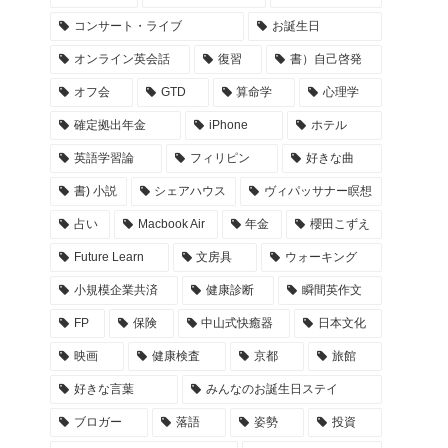
コンサート・ライブ
お誕生日
オンライン英会話
復習
書）自己啓発
オフ会
GTD
算命学
心理学
確定拠出年金
iPhone
ホテル
英語学習論
フィリピン
好きな曲
書) 小説
シェアハウス
ヴィパッサナー瞑想
占い
Macbook Air
年金
櫻田こずえ
Future Learn
文房具
ウォーキング
小規模企業共済
健康診断
瞬間英作文
FP
保険
中山式快癒器
日本文化
映画
健康検査
京都
旅館
好きな言葉
みんなのお誕生日ステイ
ブロガー
落語
姿勢
投資