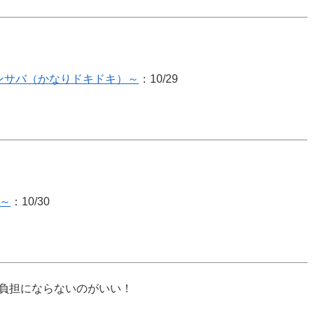
ンサバ（かなりドキドキ）～
：10/29
～
：10/30
負担にならないのがいい！