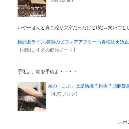
いやーほんと資金繰り大変だったけど(笑)←笑いごと
横顔,Eライン,笑顔のビフォアアフター写真検証★矯正
【櫻田こずえの健康ノート】
手術よ、頭を手術よ・・・・
頭の「こぶ」は脂肪腫？粉瘤？脂腺嚢
【毛穴ブログ】
スポ