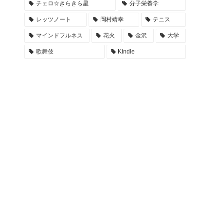
チェロ☆きらきら星
分子栄養学
レッツノート
岡村靖幸
テニス
マインドフルネス
花火
金沢
大学
歌舞伎
Kindle