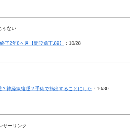
じゃない
終了2年8ヶ月【開咬矯正.89】
：10/28
腫？神経線維腫？手術で摘出することにした
：10/30
ンサーリンク