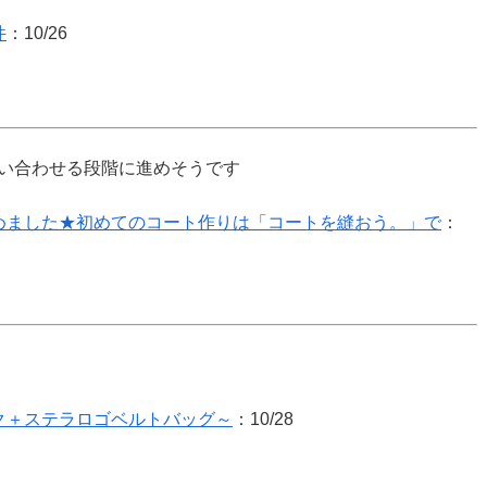
件
：10/26
い合わせる段階に進めそうです
めました★初めてのコート作りは「コートを縫おう。」で
：
ク＋ステラロゴベルトバッグ～
：10/28