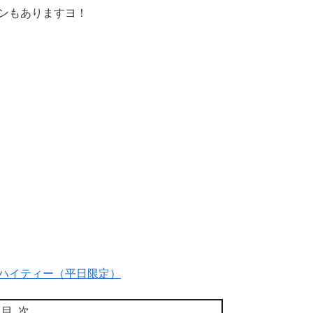
ンもありますヨ！
ハイティー（平日限定）
目次