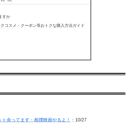
ますか
ガニックコスメ・クーポン等おトクな購入方法ガイド
ケット余ってます・相撲映画やるよ！
：10/27